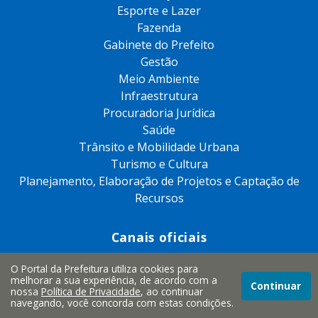
Esporte e Lazer
Fazenda
Gabinete do Prefeito
Gestão
Meio Ambiente
Infraestrutura
Procuradoria Jurídica
Saúde
Trânsito e Mobilidade Urbana
Turismo e Cultura
Planejamento, Elaboração de Projetos e Captação de
Recursos
Canais oficiais
O Portal da Prefeitura utiliza cookies para
melhorar a sua experiência, de acordo com a
Continuar
nossa
Política de Privacidade
, ao continuar
navegando, você concorda com estas condições.